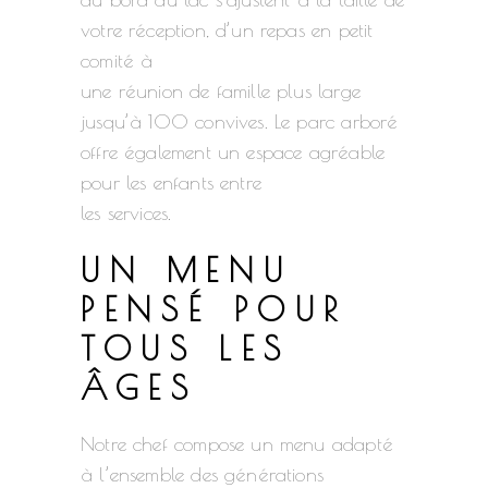
votre réception, d’un repas en petit
comité à
une réunion de famille plus large
jusqu’à 100 convives. Le parc arboré
offre également un espace agréable
pour les enfants entre
les services.
UN MENU
PENSÉ POUR
TOUS LES
ÂGES
Notre chef compose un menu adapté
à l’ensemble des générations