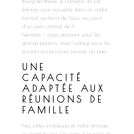
Bourg-en-Bresse, le Domaine du Lac
Racines vous accueille dans un cadre
familial au bord de l’eau, au cœur
d’un parc arboré de 6
hectares — assez apaisant pour les
grands-parents, assez ludique pour les
enfants qui pourront profiter du parc.
UNE
CAPACITÉ
ADAPTÉE AUX
RÉUNIONS DE
FAMILLE
Nos salles intérieures et notre terrasse
au bord du lac s’ajustent à la taille de