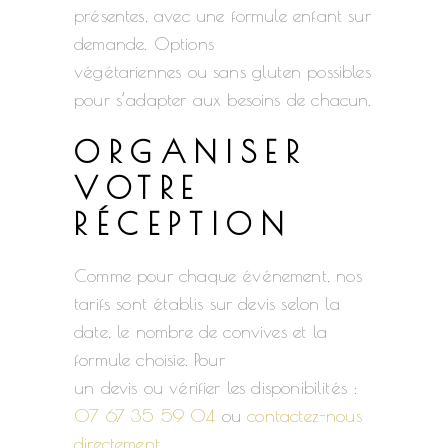
présentes, avec une formule enfant sur
demande. Options
végétariennes ou sans gluten possibles
pour s’adapter aux besoins de chacun.
ORGANISER
VOTRE
RÉCEPTION
Comme pour chaque événement, nos
tarifs sont établis sur devis selon la
date, le nombre de convives et la
formule choisie. Pour
un devis ou vérifier les disponibilités :
07 67 35 59 04
ou
contactez-nous
directement
.